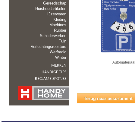
Gereedschap
Huishoudartikelen
IJzerwaren
Kleding
Machines
Rubber
Schilderwerken
Tuin
Verluchtingsroosters
Werfradio
Winter
Automateriaa
MERKEN
HANDIGE TIPS
RECLAME SPOTJES
Terug naar assortiment