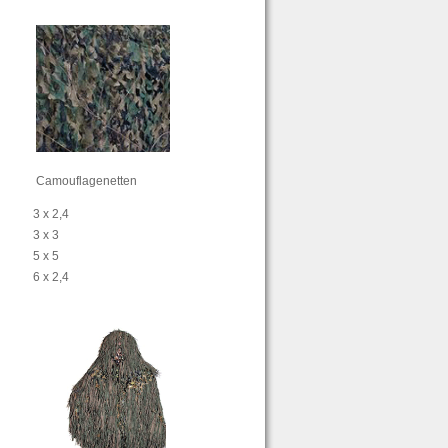
Camouflagenetten
3 x 2,4
3 x 3
5 x 5
6 x 2,4