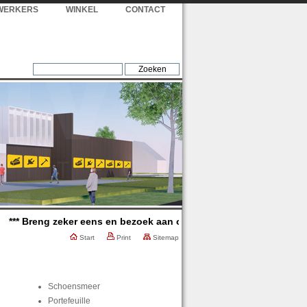
WERKERS
WINKEL
CONTACT
** Breng zeker eens en bezoek aan onze winkel, wij verwelkomen u 
Start
Print
Sitemap
Schoensmeer
Portefeuille