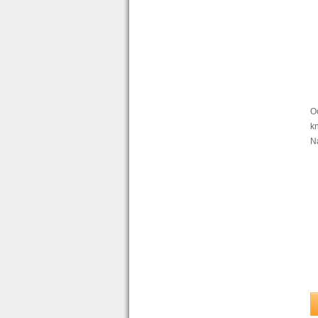
O
k
N