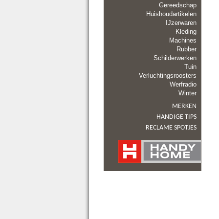
Gereedschap
Huishoudartikelen
IJzerwaren
Kleding
Machines
Rubber
Schilderwerken
Tuin
Verluchtingsroosters
Werfradio
Winter
MERKEN
HANDIGE TIPS
RECLAME SPOTJES