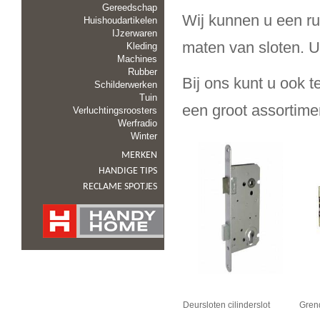
Gereedschap
Wij kunnen u een r
Huishoudartikelen
IJzerwaren
maten van sloten. U 
Kleding
Machines
Rubber
Bij ons kunt u ook t
Schilderwerken
Tuin
een groot assortime
Verluchtingsroosters
Werfradio
Winter
MERKEN
HANDIGE TIPS
RECLAME SPOTJES
Deursloten cilinderslot
Gren