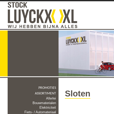
PROMOTIES
Sloten
ASSORTIMENT
Allerlei
Bouwmaterialen
Elektriciteit
Fiets- / Automateriaal